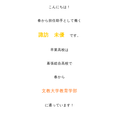
こんにちは！
春から担任助手として働く
諏訪 未優
です。
卒業高校は
幕張総合高校で
春から
文教大学教育学部
に通っています！