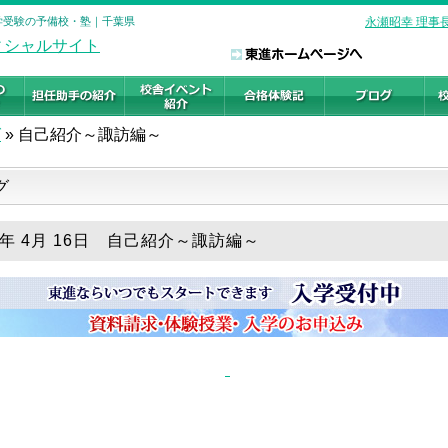
大学受験の予備校・塾｜千葉県
永瀬昭幸 理事
グ
»
自己紹介～諏訪編～
グ
19年 4月 16日 自己紹介～諏訪編～