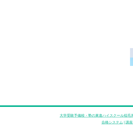
大学受験予備校・塾の東進ハイスクール稲毛海
合格システム
|
講座