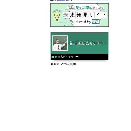
東進広告ギャラリー
東進のTVCM公開中