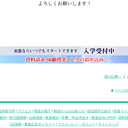
よろしくお願いします！
前の記事へ
|
ページ
岸校TOP
|
アクセス
|
校舎の様子
|
校舎からのお知らせ
|
担任助手の紹介
|
校舎イベ
案内
|
実力講師陣
|
合格実績
|
東進模試
|
学費・申込手続き
|
東進生向けPOS
|
資料
1日体験
|
東進広告ギャラリー
|
プライバシー・ポリシー
|
サイトマップ