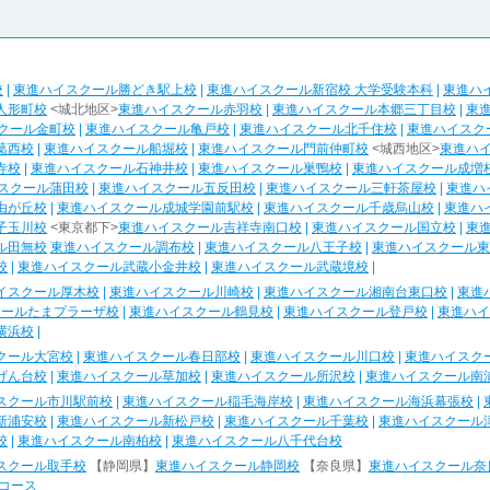
校
|
東進ハイスクール勝どき駅上校
|
東進ハイスクール新宿校 大学受験本科
|
東進ハ
人形町校
<城北地区>
東進ハイスクール赤羽校
|
東進ハイスクール本郷三丁目校
|
東
クール金町校
|
東進ハイスクール亀戸校
|
東進ハイスクール北千住校
|
東進ハイスク
葛西校
|
東進ハイスクール船堀校
|
東進ハイスクール門前仲町校
<城西地区>
東進ハ
寺校
|
東進ハイスクール石神井校
|
東進ハイスクール巣鴨校
|
東進ハイスクール成増
スクール蒲田校
|
東進ハイスクール五反田校
|
東進ハイスクール三軒茶屋校
|
東進ハ
由が丘校
|
東進ハイスクール成城学園前駅校
|
東進ハイスクール千歳烏山校
|
東進ハ
子玉川校
<東京都下>
東進ハイスクール吉祥寺南口校
|
東進ハイスクール国立校
|
東
ル田無校
東進ハイスクール調布校
|
東進ハイスクール八王子校
|
東進ハイスクール東
校
|
東進ハイスクール武蔵小金井校
|
東進ハイスクール武蔵境校
|
イスクール厚木校
|
東進ハイスクール川崎校
|
東進ハイスクール湘南台東口校
|
東進
クールたまプラーザ校
|
東進ハイスクール鶴見校
|
東進ハイスクール登戸校
|
東進ハイ
横浜校
|
クール大宮校
|
東進ハイスクール春日部校
|
東進ハイスクール川口校
|
東進ハイスク
げん台校
|
東進ハイスクール草加校
|
東進ハイスクール所沢校
|
東進ハイスクール南
スクール市川駅前校
|
東進ハイスクール稲毛海岸校
|
東進ハイスクール海浜幕張校
|
新浦安校
|
東進ハイスクール新松戸校
|
東進ハイスクール千葉校
|
東進ハイスクール
校
|
東進ハイスクール南柏校
|
東進ハイスクール八千代台校
スクール取手校
【静岡県】
東進ハイスクール静岡校
【奈良県】
東進ハイスクール奈
コース