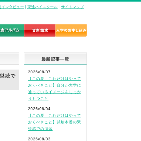
長インタビュー
|
東進ハイスクール
|
サイトマップ
最新記事一覧
2026/08/07
を継続で
【この夏、これだけはやって
おくべきこと】自分が大学に
通っているイメージをしっか
りもつこと
2026/08/04
【この夏、これだけはやって
おくべきこと】試験本番の緊
張感での演習
2026/08/03