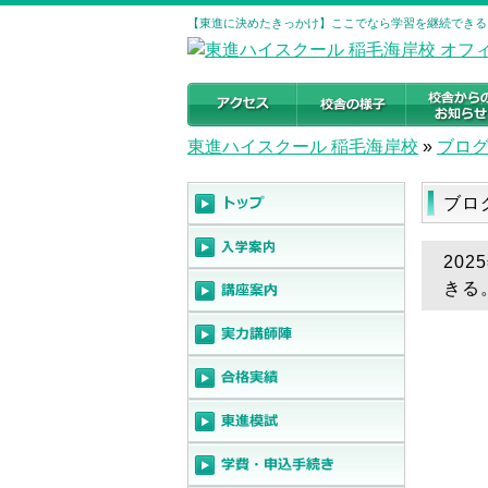
【東進に決めたきっかけ】ここでなら学習を継続できる。
東進ハイスクール 稲毛海岸校
»
ブロ
ブロ
20
きる