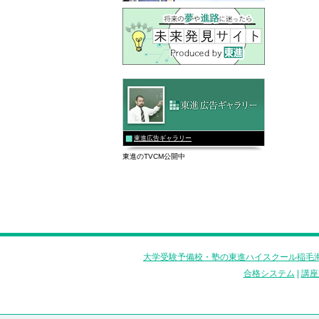
東進広告ギャラリー
東進のTVCM公開中
大学受験予備校・塾の東進ハイスクール稲毛海
合格システム
|
講座