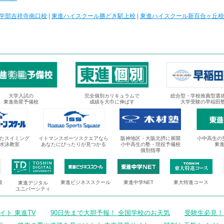
学部吉祥寺南口校
|
東進ハイスクール勝どき駅上校
|
東進ハイスクール新百合ヶ丘校
大学入試の
完全個別カリキュラムで
総合型・学校推薦型選
東進衛星予備校
成績を大巾に伸ばす
大学受験の早稲田
たスイミング
イトマンスポーツスクエアなら
阪神地区・大阪北摂に展開
小中高生の
水泳教室
あなたにぴったりが見つかる
小中高生の塾・現役予備校
東
個別指導
校
東進ビジネススクール
東進中学NET
東大特進コース
東進デジタル
ユニバーシティ
ト 東進TV
90日先まで大胆予報！ 全国学校のお天気
受験生必見！