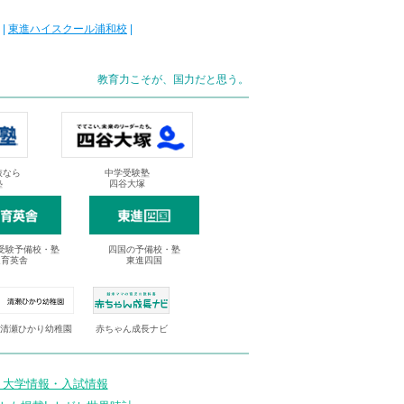
|
東進ハイスクール浦和校
|
教育力こそが、国力だと思う。
抜なら
中学受験塾
塾
四谷大塚
受験予備校・塾
四国の予備校・塾
進育英舎
東進四国
清瀬ひかり幼稚園
赤ちゃん成長ナビ
 大学情報・入試情報