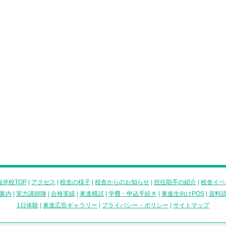
岸校TOP
|
アクセス
|
校舎の様子
|
校舎からのお知らせ
|
担任助手の紹介
|
校舎イベ
案内
|
実力講師陣
|
合格実績
|
東進模試
|
学費・申込手続き
|
東進生向けPOS
|
資料
1日体験
|
東進広告ギャラリー
|
プライバシー・ポリシー
|
サイトマップ