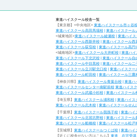
東進ハイスクール校舎一覧
【東京都】<中央地区>
東進ハイスクール市ヶ谷
東進ハイスクール高田馬場校
|
東進ハイスクール
<城東地区>
東進ハイスクール綾瀬校
|
東進ハイス
東進ハイスクール西新井校
|
東進ハイスクール西
東進ハイスクール荻窪校
|
東進ハイスクール高円
<城南地区>
東進ハイスクール大井町校
|
東進ハイ
東進ハイスクール下北沢校
|
東進ハイスクール自
東進ハイスクール中目黒校
|
東進ハイスクール二
東進ハイスクール立川駅北口校
|
東進ハイスクー
東進ハイスクール町田校
|
東進ハイスクール三鷹
【神奈川県】
東進ハイスクール青葉台校
|
東進ハ
東進ハイスクールセンター南駅前校
東進ハイス
東進ハイスクール武蔵小杉校
|
東進ハイスクール
【埼玉県】
東進ハイスクール浦和校
|
東進ハイス
東進ハイスクール志木校
|
東進ハイスクールせん
【千葉県】
東進ハイスクール我孫子校
|
東進ハイ
東進ハイスクール北習志野校
|
東進ハイスクール
東進ハイスクール船橋校
|
東進ハイスクール松戸
【茨城県】
東進ハイスクールつくば校
|
東進ハイ
【近くに校舎がない方はこちら】
東進 在宅受講