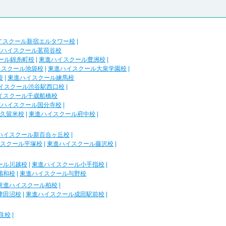
イスクール新宿エルタワー校
|
進ハイスクール茗荷谷校
ール錦糸町校
|
東進ハイスクール豊洲校
|
イスクール池袋校
|
東進ハイスクール大泉学園校
|
校
|
東進ハイスクール練馬校
イスクール渋谷駅西口校
|
イスクール千歳船橋校
進ハイスクール国分寺校
|
久留米校
|
東進ハイスクール府中校
|
ハイスクール新百合ヶ丘校
|
スクール平塚校
|
東進ハイスクール藤沢校
|
ール川越校
|
東進ハイスクール小手指校
|
浦和校
|
東進ハイスクール与野校
東進ハイスクール柏校
|
津田沼校
|
東進ハイスクール成田駅前校
|
良校
|