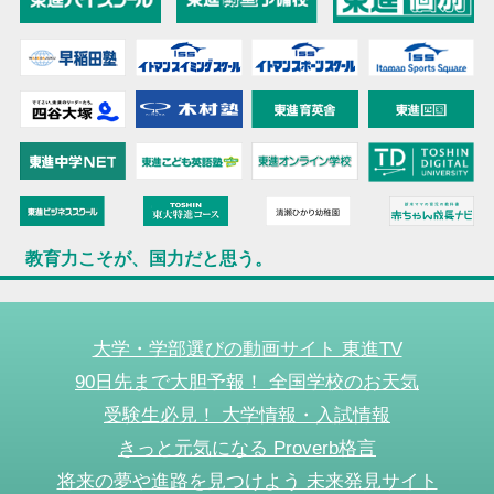
教育力こそが、国力だと思う。
大学・学部選びの動画サイト 東進TV
90日先まで大胆予報！ 全国学校のお天気
受験生必見！ 大学情報・入試情報
きっと元気になる Proverb格言
将来の夢や進路を見つけよう 未来発見サイト