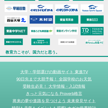
教育力こそが、国力だと思う。
大学・学部選びの動画サイト 東進TV
90日先まで大胆予報！ 全国学校のお天気
受験生必見！ 大学情報・入試情報
きっと元気になる Proverb格言
将来の夢や進路を見つけよう 未来発見サイト