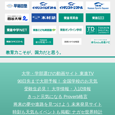
教育力こそが、国力だと思う。
大学・学部選びの動画サイト 東進TV
90日先まで大胆予報！ 全国学校のお天気
受験生必見！ 大学情報・入試情報
きっと元気になる Proverb格言
将来の夢や進路を見つけよう 未来発見サイト
時刻も天気もイベントも掲載! ナガセ世界時計