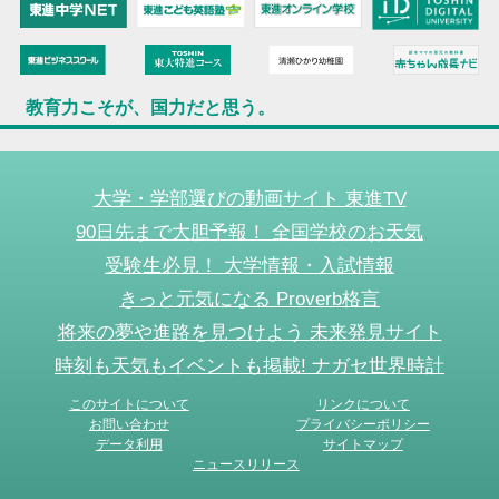
教育力こそが、国力だと思う。
大学・学部選びの動画サイト 東進TV
90日先まで大胆予報！ 全国学校のお天気
受験生必見！ 大学情報・入試情報
きっと元気になる Proverb格言
将来の夢や進路を見つけよう 未来発見サイト
時刻も天気もイベントも掲載! ナガセ世界時計
このサイトについて
リンクについて
お問い合わせ
プライバシーポリシー
データ利用
サイトマップ
ニュースリリース