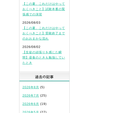
【この夏、これだけはやって
おくべきこと】試験本番の緊
張感での演習
2026/08/03
【この夏、これだけはやって
おくべきこと】受験終了まで
のおおまかな流れ
2026/08/02
【生徒の頑張りを感じた瞬
間】昼食のときも勉強してい
たとき
過去の記事
2026年8月
(5)
2026年7月
(25)
2026年6月
(19)
2026年5月
(27)