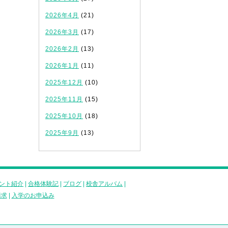
2026年4月
(21)
2026年3月
(17)
2026年2月
(13)
2026年1月
(11)
2025年12月
(10)
2025年11月
(15)
2025年10月
(18)
2025年9月
(13)
ント紹介
|
合格体験記
|
ブログ
|
校舎アルバム
|
請求
|
入学のお申込み