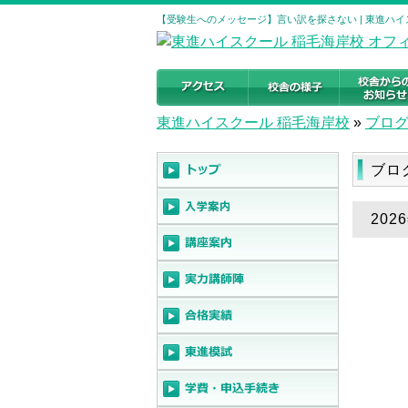
【受験生へのメッセージ】言い訳を探さない | 東進ハ
東進ハイスクール 稲毛海岸校
»
ブロ
ブロ
20