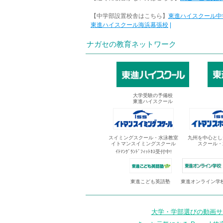
【中学部設置校舎はこちら】
東進ハイスクール中
東進ハイスクール海浜幕張校
|
ナガセの教育ネットワーク
大学受験の予備校
東進ハイスクール
スイミングスクール・水泳教室
九州を中心とし
イトマンスイミングスクール
スクール・
ｲﾄﾏﾝｸﾞﾗﾝﾄﾞﾌｨｯﾄﾈｽ受付中!
東進オンライン学
東進こども英語塾
大学・学部選びの動画サイ