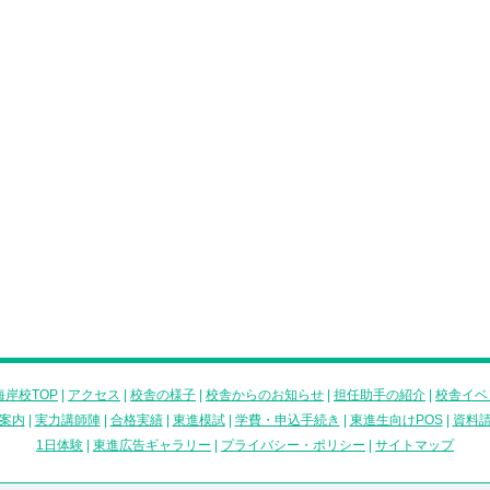
岸校TOP
|
アクセス
|
校舎の様子
|
校舎からのお知らせ
|
担任助手の紹介
|
校舎イベ
案内
|
実力講師陣
|
合格実績
|
東進模試
|
学費・申込手続き
|
東進生向けPOS
|
資料
1日体験
|
東進広告ギャラリー
|
プライバシー・ポリシー
|
サイトマップ