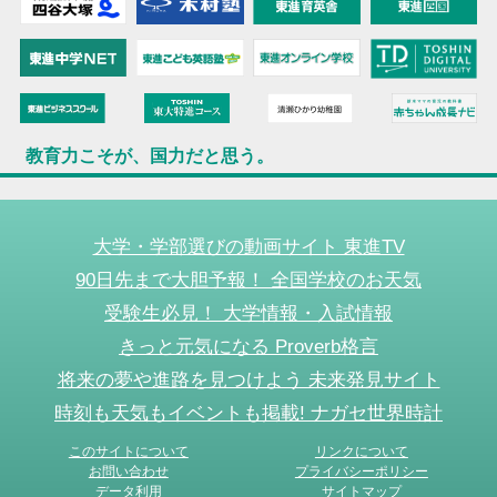
教育力こそが、国力だと思う。
大学・学部選びの動画サイト 東進TV
90日先まで大胆予報！ 全国学校のお天気
受験生必見！ 大学情報・入試情報
きっと元気になる Proverb格言
将来の夢や進路を見つけよう 未来発見サイト
時刻も天気もイベントも掲載! ナガセ世界時計
このサイトについて
リンクについて
お問い合わせ
プライバシーポリシー
データ利用
サイトマップ