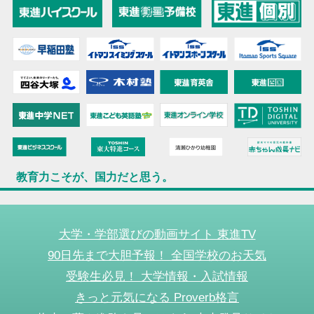
教育力こそが、国力だと思う。
大学・学部選びの動画サイト 東進TV
90日先まで大胆予報！ 全国学校のお天気
受験生必見！ 大学情報・入試情報
きっと元気になる Proverb格言