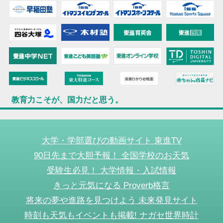
教育力こそが、国力だと思う。
大学・学部選びの動画サイト 東進TV
90日先まで大胆予報！ 全国学校のお天気
受験生必見！ 大学情報・入試情報
きっと元気になる Proverb格言
将来の夢や進路を見つけよう 未来発見サイト
時刻も天気もイベントも掲載! ナガセ世界時計