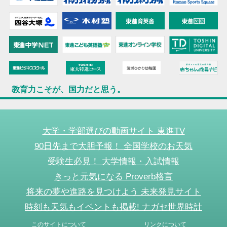
教育力こそが、国力だと思う。
大学・学部選びの動画サイト 東進TV
90日先まで大胆予報！ 全国学校のお天気
受験生必見！ 大学情報・入試情報
きっと元気になる Proverb格言
将来の夢や進路を見つけよう 未来発見サイト
時刻も天気もイベントも掲載! ナガセ世界時計
このサイトについて
リンクについて