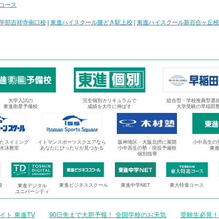
コース
学部吉祥寺南口校
|
東進ハイスクール勝どき駅上校
|
東進ハイスクール新百合ヶ丘校
大学入試の
完全個別カリキュラムで
総合型・学校推薦型選
東進衛星予備校
成績を大巾に伸ばす
大学受験の早稲田
たスイミング
イトマンスポーツスクエアなら
阪神地区・大阪北摂に展開
小中高生の
水泳教室
あなたにぴったりが見つかる
小中高生の塾・現役予備校
東
個別指導
校
東進ビジネススクール
東進中学NET
東大特進コース
東進デジタル
ユニバーシティ
ト 東進TV
90日先まで大胆予報！ 全国学校のお天気
受験生必見！