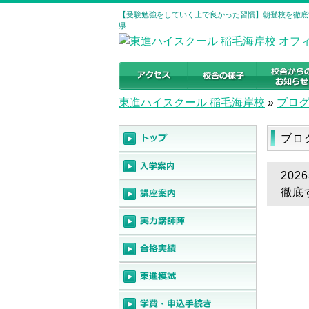
【受験勉強をしていく上で良かった習慣】朝登校を徹底す
県
東進ハイスクール 稲毛海岸校
»
ブロ
ブロ
20
徹底