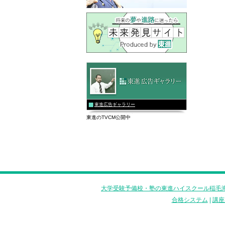
東進広告ギャラリー
東進のTVCM公開中
大学受験予備校・塾の東進ハイスクール稲毛海
合格システム
|
講座