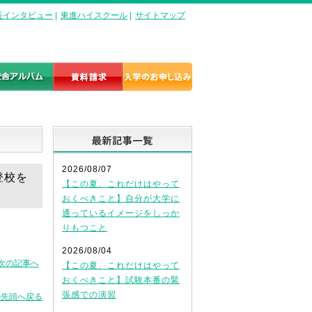
長インタビュー
|
東進ハイスクール
|
サイトマップ
る
最新記事一覧
2026/08/07
登校を
【この夏、これだけはやって
おくべきこと】自分が大学に
通っているイメージをしっか
りもつこと
2026/08/04
次の記事へ
【この夏、これだけはやって
おくべきこと】試験本番の緊
張感での演習
の先頭へ戻る