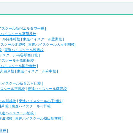
イスクール新宿エルタワー校
|
進ハイスクール茗荷谷校
ール錦糸町校
|
東進ハイスクール豊洲校
|
イスクール池袋校
|
東進ハイスクール大泉学園校
|
校
|
東進ハイスクール練馬校
イスクール渋谷駅西口校
|
イスクール千歳船橋校
進ハイスクール国分寺校
|
久留米校
|
東進ハイスクール府中校
|
ハイスクール新百合ヶ丘校
|
スクール平塚校
|
東進ハイスクール藤沢校
|
ール川越校
|
東進ハイスクール小手指校
|
浦和校
|
東進ハイスクール与野校
東進ハイスクール柏校
|
津田沼校
|
東進ハイスクール成田駅前校
|
良校
|