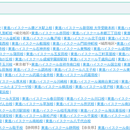
校
|
東進ハイスクール勝どき駅上校
|
東進ハイスクール新宿校 大学受験本科
|
東進ハ
人形町校
<城北地区>
東進ハイスクール赤羽校
|
東進ハイスクール本郷三丁目校
|
東
クール金町校
|
東進ハイスクール亀戸校
|
東進ハイスクール北千住校
|
東進ハイスク
葛西校
|
東進ハイスクール船堀校
|
東進ハイスクール門前仲町校
<城西地区>
東進ハ
寺校
|
東進ハイスクール石神井校
|
東進ハイスクール巣鴨校
|
東進ハイスクール成増
スクール蒲田校
|
東進ハイスクール五反田校
|
東進ハイスクール三軒茶屋校
|
東進ハ
由が丘校
|
東進ハイスクール成城学園前駅校
|
東進ハイスクール千歳烏山校
|
東進ハ
子玉川校
<東京都下>
東進ハイスクール吉祥寺南口校
|
東進ハイスクール国立校
|
東
ル田無校
東進ハイスクール調布校
|
東進ハイスクール八王子校
|
東進ハイスクール東
校
|
東進ハイスクール武蔵小金井校
|
東進ハイスクール武蔵境校
|
イスクール厚木校
|
東進ハイスクール川崎校
|
東進ハイスクール湘南台東口校
|
東進
クールたまプラーザ校
|
東進ハイスクール鶴見校
|
東進ハイスクール登戸校
|
東進ハイ
横浜校
|
クール大宮校
|
東進ハイスクール春日部校
|
東進ハイスクール川口校
|
東進ハイスク
げん台校
|
東進ハイスクール草加校
|
東進ハイスクール所沢校
|
東進ハイスクール南
スクール市川駅前校
|
東進ハイスクール稲毛海岸校
|
東進ハイスクール海浜幕張校
|
新浦安校
|
東進ハイスクール新松戸校
|
東進ハイスクール千葉校
|
東進ハイスクール
校
|
東進ハイスクール南柏校
|
東進ハイスクール八千代台校
スクール取手校
【静岡県】
東進ハイスクール静岡校
【奈良県】
東進ハイスクール奈