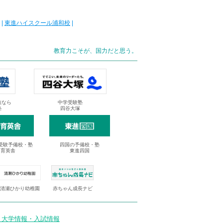
|
東進ハイスクール浦和校
|
教育力こそが、国力だと思う。
抜なら
中学受験塾
塾
四谷大塚
受験予備校・塾
四国の予備校・塾
進育英舎
東進四国
清瀬ひかり幼稚園
赤ちゃん成長ナビ
 大学情報・入試情報