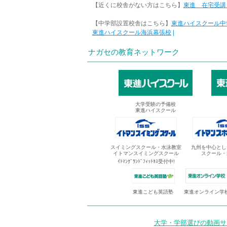
【近くに校舎がない方はこちら】
東進 在宅受講
【中学部設置校舎はこちら】
東進ハイスクール中
東進ハイスクール海浜幕張校
|
ナガセの教育ネットワーク
大学受験の予備校
東進ハイスクール
スイミングスクール・水泳教室
九州を中心とし
イトマンスイミングスクール
スクール・
ｲﾄﾏﾝｸﾞﾗﾝﾄﾞﾌｨｯﾄﾈｽ受付中!
東進オンライン学
東進こども英語塾
大学・学部選びの動画サイ