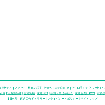
岸校TOP
|
アクセス
|
校舎の様子
|
校舎からのお知らせ
|
担任助手の紹介
|
校舎イベ
案内
|
実力講師陣
|
合格実績
|
東進模試
|
学費・申込手続き
|
東進生向けPOS
|
資料
1日体験
|
東進広告ギャラリー
|
プライバシー・ポリシー
|
サイトマップ