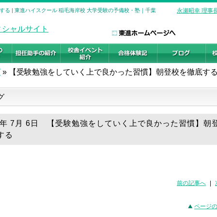
る | 東進ハイスクール 稲毛海岸校 大学受験の予備校・塾｜千葉
永瀬昭幸 理事
グ
»
【受験勉強をしていく上で良かった習慣】朝登校を徹底す
グ
26年 7月 6日 【受験勉強をしていく上で良かった習慣】朝
する
前の記事へ
|
ページ