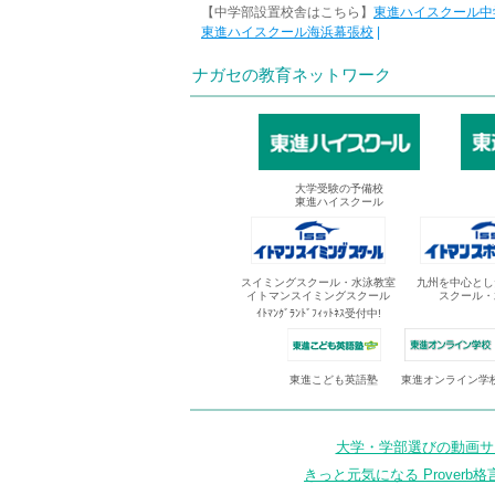
【中学部設置校舎はこちら】
東進ハイスクール中
東進ハイスクール海浜幕張校
|
ナガセの教育ネットワーク
大学受験の予備校
東進ハイスクール
スイミングスクール・水泳教室
九州を中心とし
イトマンスイミングスクール
スクール・
ｲﾄﾏﾝｸﾞﾗﾝﾄﾞﾌｨｯﾄﾈｽ受付中!
東進オンライン学
東進こども英語塾
大学・学部選びの動画サイ
きっと元気になる Proverb格