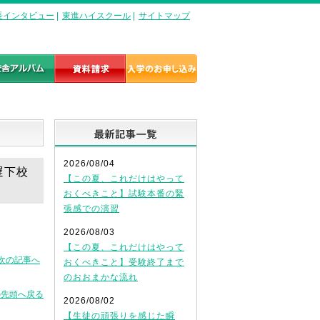
長インタビュー
|
東進ハイスクール
|
サイトマップ
最新記事一覧
2026/08/04
遅下校
【この夏、これだけはやって
おくべきこと】試験本番の緊
張感での演習
2026/08/03
【この夏、これだけはやって
次の記事へ
おくべきこと】受験終了まで
のおおまかな流れ
の先頭へ戻る
2026/08/02
【生徒の頑張りを感じた瞬