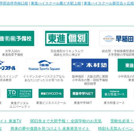
学部吉祥寺南口校
|
東進ハイスクール勝どき駅上校
|
東進ハイスクール新百合ヶ丘校
大学入試の
完全個別カリキュラムで
総合型・学校推薦型選
東進衛星予備校
成績を大巾に伸ばす
大学受験の早稲田
たスイミング
イトマンスポーツスクエアなら
阪神地区・大阪北摂に展開
小中高生の
水泳教室
あなたにぴったりが見つかる
小中高生の塾・現役予備校
東
個別指導
校
東進ビジネススクール
東進中学NET
東大特進コース
東進デジタル
ユニバーシティ
ト 東進TV
90日先まで大胆予報！ 全国学校のお天気
受験生必見！
言
将来の夢や進路を見つけよう 未来発見サイト
時刻も天気もイベン