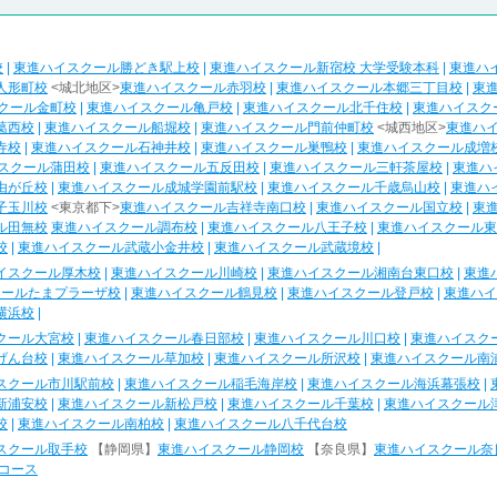
校
|
東進ハイスクール勝どき駅上校
|
東進ハイスクール新宿校 大学受験本科
|
東進ハ
人形町校
<城北地区>
東進ハイスクール赤羽校
|
東進ハイスクール本郷三丁目校
|
東
クール金町校
|
東進ハイスクール亀戸校
|
東進ハイスクール北千住校
|
東進ハイスク
葛西校
|
東進ハイスクール船堀校
|
東進ハイスクール門前仲町校
<城西地区>
東進ハ
寺校
|
東進ハイスクール石神井校
|
東進ハイスクール巣鴨校
|
東進ハイスクール成増
スクール蒲田校
|
東進ハイスクール五反田校
|
東進ハイスクール三軒茶屋校
|
東進ハ
由が丘校
|
東進ハイスクール成城学園前駅校
|
東進ハイスクール千歳烏山校
|
東進ハ
子玉川校
<東京都下>
東進ハイスクール吉祥寺南口校
|
東進ハイスクール国立校
|
東
ル田無校
東進ハイスクール調布校
|
東進ハイスクール八王子校
|
東進ハイスクール東
校
|
東進ハイスクール武蔵小金井校
|
東進ハイスクール武蔵境校
|
イスクール厚木校
|
東進ハイスクール川崎校
|
東進ハイスクール湘南台東口校
|
東進
クールたまプラーザ校
|
東進ハイスクール鶴見校
|
東進ハイスクール登戸校
|
東進ハイ
横浜校
|
クール大宮校
|
東進ハイスクール春日部校
|
東進ハイスクール川口校
|
東進ハイスク
げん台校
|
東進ハイスクール草加校
|
東進ハイスクール所沢校
|
東進ハイスクール南
スクール市川駅前校
|
東進ハイスクール稲毛海岸校
|
東進ハイスクール海浜幕張校
|
新浦安校
|
東進ハイスクール新松戸校
|
東進ハイスクール千葉校
|
東進ハイスクール
校
|
東進ハイスクール南柏校
|
東進ハイスクール八千代台校
スクール取手校
【静岡県】
東進ハイスクール静岡校
【奈良県】
東進ハイスクール奈
コース