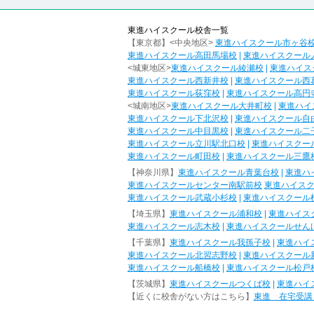
東進ハイスクール校舎一覧
【東京都】<中央地区>
東進ハイスクール市ヶ谷
東進ハイスクール高田馬場校
|
東進ハイスクール
<城東地区>
東進ハイスクール綾瀬校
|
東進ハイス
東進ハイスクール西新井校
|
東進ハイスクール西
東進ハイスクール荻窪校
|
東進ハイスクール高円
<城南地区>
東進ハイスクール大井町校
|
東進ハイ
東進ハイスクール下北沢校
|
東進ハイスクール自
東進ハイスクール中目黒校
|
東進ハイスクール二
東進ハイスクール立川駅北口校
|
東進ハイスクー
東進ハイスクール町田校
|
東進ハイスクール三鷹
【神奈川県】
東進ハイスクール青葉台校
|
東進ハ
東進ハイスクールセンター南駅前校
東進ハイス
東進ハイスクール武蔵小杉校
|
東進ハイスクール
【埼玉県】
東進ハイスクール浦和校
|
東進ハイス
東進ハイスクール志木校
|
東進ハイスクールせん
【千葉県】
東進ハイスクール我孫子校
|
東進ハイ
東進ハイスクール北習志野校
|
東進ハイスクール
東進ハイスクール船橋校
|
東進ハイスクール松戸
【茨城県】
東進ハイスクールつくば校
|
東進ハイ
【近くに校舎がない方はこちら】
東進 在宅受講