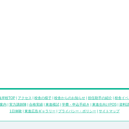
岸校TOP
|
アクセス
|
校舎の様子
|
校舎からのお知らせ
|
担任助手の紹介
|
校舎イベ
案内
|
実力講師陣
|
合格実績
|
東進模試
|
学費・申込手続き
|
東進生向けPOS
|
資料
1日体験
|
東進広告ギャラリー
|
プライバシー・ポリシー
|
サイトマップ