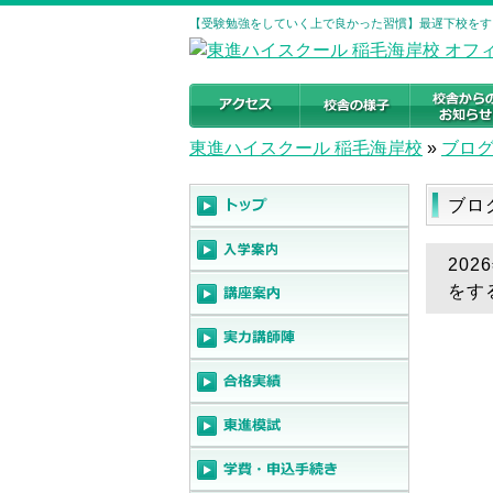
【受験勉強をしていく上で良かった習慣】最遅下校をする
東進ハイスクール 稲毛海岸校
»
ブロ
ブロ
20
をす