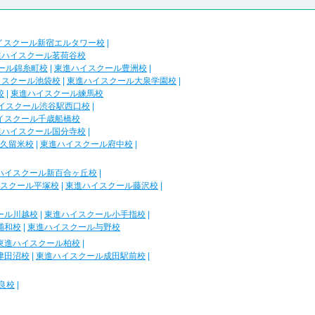
イスクール新宿エルタワー校
|
進ハイスクール茗荷谷校
ール錦糸町校
|
東進ハイスクール豊洲校
|
イスクール池袋校
|
東進ハイスクール大泉学園校
|
校
|
東進ハイスクール練馬校
イスクール渋谷駅西口校
|
イスクール千歳船橋校
進ハイスクール国分寺校
|
久留米校
|
東進ハイスクール府中校
|
ハイスクール新百合ヶ丘校
|
スクール平塚校
|
東進ハイスクール藤沢校
|
ール川越校
|
東進ハイスクール小手指校
|
浦和校
|
東進ハイスクール与野校
東進ハイスクール柏校
|
津田沼校
|
東進ハイスクール成田駅前校
|
良校
|