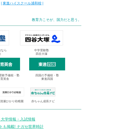
|
東進ハイスクール浦和校
|
教育力こそが、国力だと思う。
抜なら
中学受験塾
塾
四谷大塚
受験予備校・塾
四国の予備校・塾
進育英舎
東進四国
清瀬ひかり幼稚園
赤ちゃん成長ナビ
 大学情報・入試情報
トも掲載! ナガセ世界時計