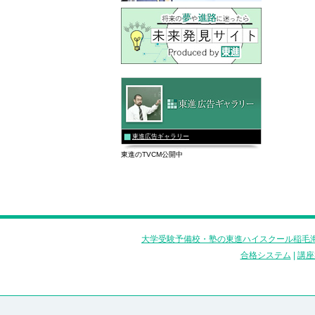
東進広告ギャラリー
東進のTVCM公開中
大学受験予備校・塾の東進ハイスクール稲毛海
合格システム
|
講座