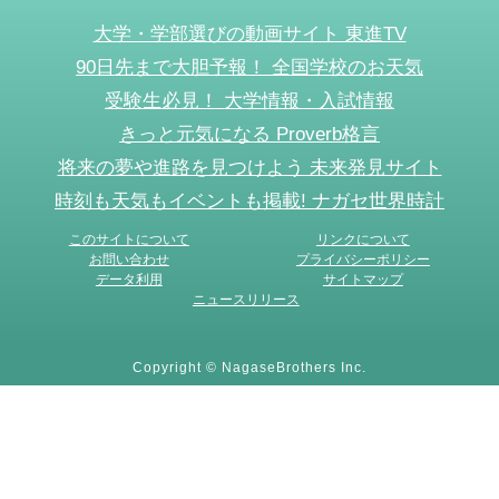
大学・学部選びの動画サイト 東進TV
90日先まで大胆予報！ 全国学校のお天気
受験生必見！ 大学情報・入試情報
きっと元気になる Proverb格言
将来の夢や進路を見つけよう 未来発見サイト
時刻も天気もイベントも掲載! ナガセ世界時計
このサイトについて
リンクについて
お問い合わせ
プライバシーポリシー
データ利用
サイトマップ
ニュースリリース
Copyright © NagaseBrothers Inc.