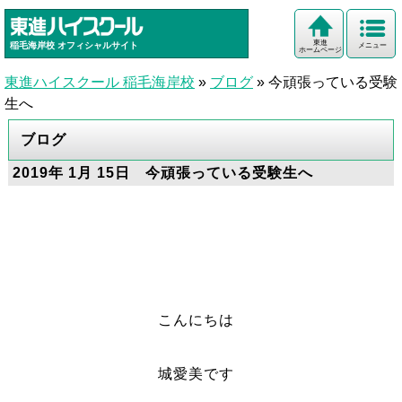
東進
稲毛海岸校
オフィシャルサイト
メニュー
ホームページ
東進ハイスクール 稲毛海岸校
»
ブログ
»
今頑張っている受験
生へ
ブログ
2019年 1月 15日 今頑張っている受験生へ
こんにちは
城愛美です