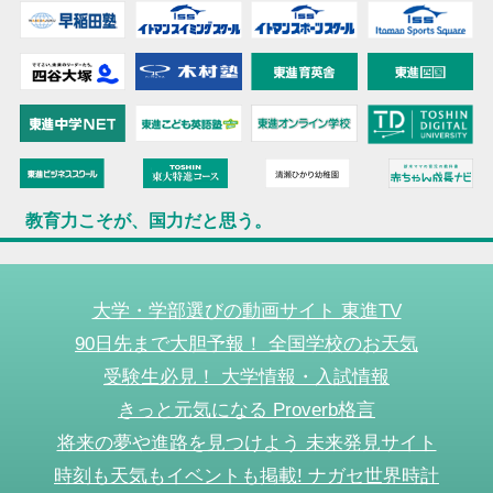
教育力こそが、国力だと思う。
大学・学部選びの動画サイト 東進TV
90日先まで大胆予報！ 全国学校のお天気
受験生必見！ 大学情報・入試情報
きっと元気になる Proverb格言
将来の夢や進路を見つけよう 未来発見サイト
時刻も天気もイベントも掲載! ナガセ世界時計