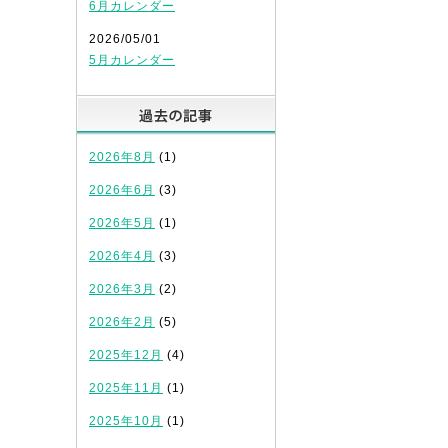
6月カレンダー
2026/05/01
5月カレンダー
過去の記事
2026年8月
(1)
2026年6月
(3)
2026年5月
(1)
2026年4月
(3)
2026年3月
(2)
2026年2月
(5)
2025年12月
(4)
2025年11月
(1)
2025年10月
(1)