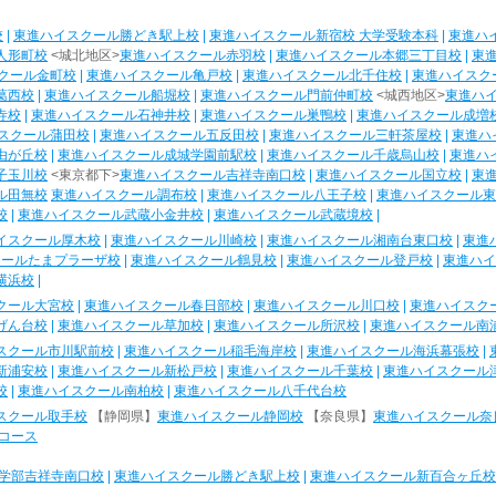
校
|
東進ハイスクール勝どき駅上校
|
東進ハイスクール新宿校 大学受験本科
|
東進ハ
人形町校
<城北地区>
東進ハイスクール赤羽校
|
東進ハイスクール本郷三丁目校
|
東
クール金町校
|
東進ハイスクール亀戸校
|
東進ハイスクール北千住校
|
東進ハイスク
葛西校
|
東進ハイスクール船堀校
|
東進ハイスクール門前仲町校
<城西地区>
東進ハ
寺校
|
東進ハイスクール石神井校
|
東進ハイスクール巣鴨校
|
東進ハイスクール成増
スクール蒲田校
|
東進ハイスクール五反田校
|
東進ハイスクール三軒茶屋校
|
東進ハ
由が丘校
|
東進ハイスクール成城学園前駅校
|
東進ハイスクール千歳烏山校
|
東進ハ
子玉川校
<東京都下>
東進ハイスクール吉祥寺南口校
|
東進ハイスクール国立校
|
東
ル田無校
東進ハイスクール調布校
|
東進ハイスクール八王子校
|
東進ハイスクール東
校
|
東進ハイスクール武蔵小金井校
|
東進ハイスクール武蔵境校
|
イスクール厚木校
|
東進ハイスクール川崎校
|
東進ハイスクール湘南台東口校
|
東進
クールたまプラーザ校
|
東進ハイスクール鶴見校
|
東進ハイスクール登戸校
|
東進ハイ
横浜校
|
クール大宮校
|
東進ハイスクール春日部校
|
東進ハイスクール川口校
|
東進ハイスク
げん台校
|
東進ハイスクール草加校
|
東進ハイスクール所沢校
|
東進ハイスクール南
スクール市川駅前校
|
東進ハイスクール稲毛海岸校
|
東進ハイスクール海浜幕張校
|
新浦安校
|
東進ハイスクール新松戸校
|
東進ハイスクール千葉校
|
東進ハイスクール
校
|
東進ハイスクール南柏校
|
東進ハイスクール八千代台校
スクール取手校
【静岡県】
東進ハイスクール静岡校
【奈良県】
東進ハイスクール奈
コース
学部吉祥寺南口校
|
東進ハイスクール勝どき駅上校
|
東進ハイスクール新百合ヶ丘校