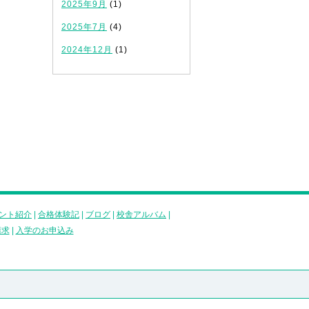
2025年9月
(1)
2025年7月
(4)
2024年12月
(1)
ント紹介
|
合格体験記
|
ブログ
|
校舎アルバム
|
請求
|
入学のお申込み