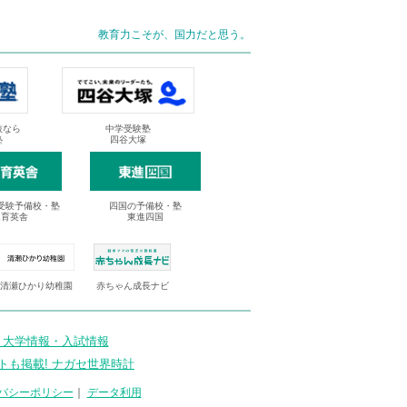
教育力こそが、国力だと思う。
抜なら
中学受験塾
塾
四谷大塚
受験予備校・塾
四国の予備校・塾
進育英舎
東進四国
清瀬ひかり幼稚園
赤ちゃん成長ナビ
 大学情報・入試情報
トも掲載! ナガセ世界時計
バシーポリシー
｜
データ利用