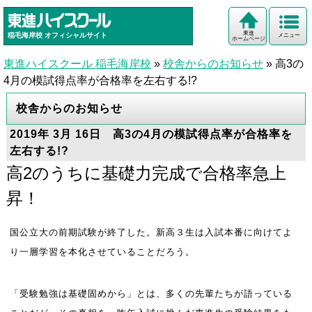
東進
稲毛海岸校
オフィシャルサイト
メニュー
ホームページ
東進ハイスクール 稲毛海岸校
»
校舎からのお知らせ
»
高3の
4月の模試得点率が合格率を左右する!?
校舎からのお知らせ
2019年 3月 16日 高3の4月の模試得点率が合格率を
左右する!?
高2のうちに基礎力完成で合格率急上
昇！
国公立大の前期試験が終了した。新高３生は入試本番に向けてよ
り一層学習を本化させていることだろう。
「受験勉強は基礎固めから」とは、多くの先輩たちが語っている