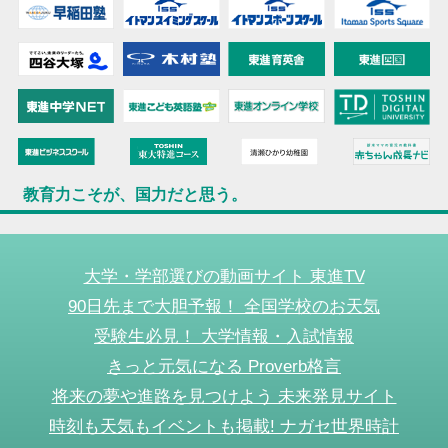
教育力こそが、国力だと思う。
大学・学部選びの動画サイト 東進TV
90日先まで大胆予報！ 全国学校のお天気
受験生必見！ 大学情報・入試情報
きっと元気になる Proverb格言
将来の夢や進路を見つけよう 未来発見サイト
時刻も天気もイベントも掲載! ナガセ世界時計