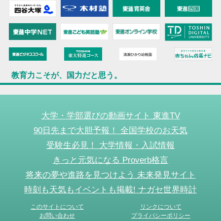
教育力こそが、国力だと思う。
大学・学部選びの動画サイト 東進TV
90日先まで大胆予報！ 全国学校のお天気
受験生必見！ 大学情報・入試情報
きっと元気になる Proverb格言
将来の夢や進路を見つけよう 未来発見サイト
時刻も天気もイベントも掲載! ナガセ世界時計
このサイトについて
リンクについて
お問い合わせ
プライバシーポリシー