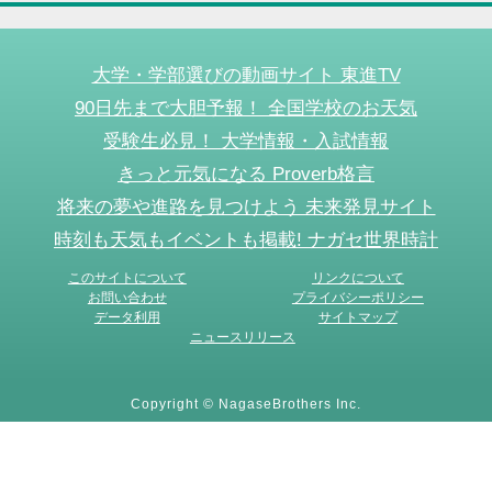
大学・学部選びの動画サイト 東進TV
90日先まで大胆予報！ 全国学校のお天気
受験生必見！ 大学情報・入試情報
きっと元気になる Proverb格言
将来の夢や進路を見つけよう 未来発見サイト
時刻も天気もイベントも掲載! ナガセ世界時計
このサイトについて
リンクについて
お問い合わせ
プライバシーポリシー
データ利用
サイトマップ
ニュースリリース
Copyright © NagaseBrothers Inc.