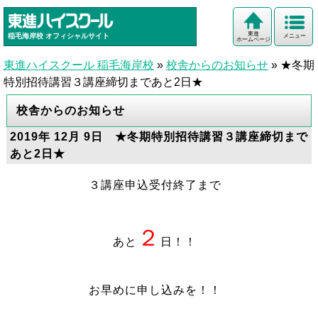
東進
稲毛海岸校
オフィシャルサイト
メニュー
ホームページ
東進ハイスクール 稲毛海岸校
»
校舎からのお知らせ
»
★冬期
特別招待講習３講座締切まであと2日★
校舎からのお知らせ
2019年 12月 9日 ★冬期特別招待講習３講座締切まで
あと2日★
３講座申込受付終了まで
２
あと
日！！
お早めに申し込みを！！