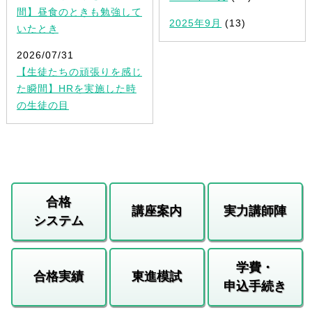
間】昼食のときも勉強して
2025年9月
(13)
いたとき
2026/07/31
【生徒たちの頑張りを感じ
た瞬間】HRを実施した時
の生徒の目
合格
講座案内
実力講師陣
システム
学費・
合格実績
東進模試
申込手続き