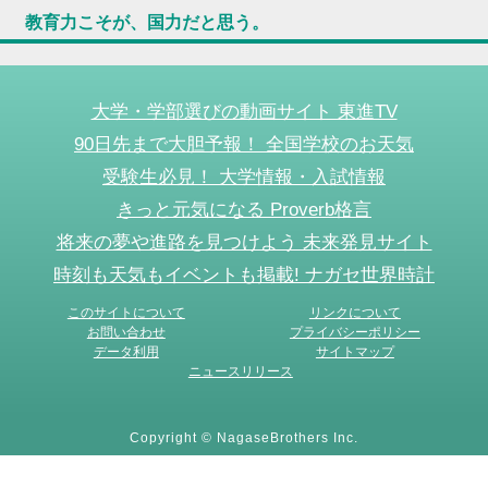
教育力こそが、国力だと思う。
大学・学部選びの動画サイト 東進TV
90日先まで大胆予報！ 全国学校のお天気
受験生必見！ 大学情報・入試情報
きっと元気になる Proverb格言
将来の夢や進路を見つけよう 未来発見サイト
時刻も天気もイベントも掲載! ナガセ世界時計
このサイトについて
リンクについて
お問い合わせ
プライバシーポリシー
データ利用
サイトマップ
ニュースリリース
Copyright © NagaseBrothers Inc.