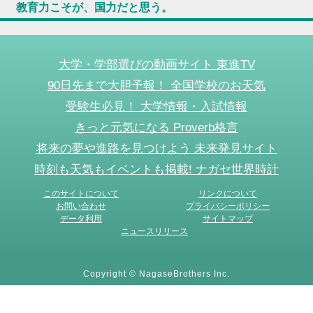
教育力こそが、国力だと思う。
大学・学部選びの動画サイト 東進TV
90日先まで大胆予報！ 全国学校のお天気
受験生必見！ 大学情報・入試情報
きっと元気になる Proverb格言
将来の夢や進路を見つけよう 未来発見サイト
時刻も天気もイベントも掲載! ナガセ世界時計
このサイトについて
リンクについて
お問い合わせ
プライバシーポリシー
データ利用
サイトマップ
ニュースリリース
Copyright © NagaseBrothers Inc.