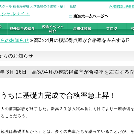
イスクール 稲毛海岸校 大学受験の予備校・塾｜千葉県
永瀬昭幸 理事
からのお知らせ
»
高3の4月の模試得点率が合格率を左右する!?
からのお知らせ
19年 3月 16日 高3の4月の模試得点率が合格率を左右する!?
のうちに基礎力完成で合格率急上昇！
立大の前期試験が終了した。新高３生は入試本番に向けてより一層学習
いることだろう。
験勉強は基礎固めから」とは、多くの先輩たちが語っていることだが、