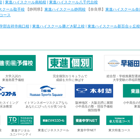
校
|
東進ハイスクール南柏校
|
東進ハイスクール八千代台校
スクール取手校
【静岡県】
東進ハイスクール静岡校
【奈良県】
東進ハイスクール奈
コース
学部吉祥寺南口校
|
東進ハイスクール勝どき駅上校
|
東進ハイスクール新百合ヶ丘校
大学入試の
完全個別カリキュラムで
総合型・学校推薦型選
東進衛星予備校
成績を大巾に伸ばす
大学受験の早稲田
たスイミング
イトマンスポーツスクエアなら
阪神地区・大阪北摂に展開
小中高生の
水泳教室
あなたにぴったりが見つかる
小中高生の塾・現役予備校
東
個別指導
校
東進ビジネススクール
東進中学NET
東大特進コース
東進デジタル
ユニバーシティ