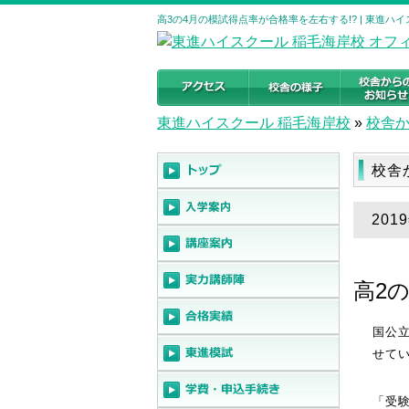
高3の4月の模試得点率が合格率を左右する!? | 東進ハ
東進ハイスクール 稲毛海岸校
»
校舎
校舎
20
高2
国公
せて
「受