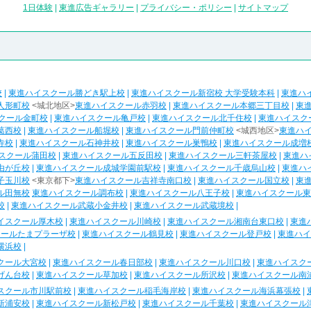
1日体験
|
東進広告ギャラリー
|
プライバシー・ポリシー
|
サイトマップ
校
|
東進ハイスクール勝どき駅上校
|
東進ハイスクール新宿校 大学受験本科
|
東進ハ
人形町校
<城北地区>
東進ハイスクール赤羽校
|
東進ハイスクール本郷三丁目校
|
東
クール金町校
|
東進ハイスクール亀戸校
|
東進ハイスクール北千住校
|
東進ハイスク
葛西校
|
東進ハイスクール船堀校
|
東進ハイスクール門前仲町校
<城西地区>
東進ハ
寺校
|
東進ハイスクール石神井校
|
東進ハイスクール巣鴨校
|
東進ハイスクール成増
スクール蒲田校
|
東進ハイスクール五反田校
|
東進ハイスクール三軒茶屋校
|
東進ハ
由が丘校
|
東進ハイスクール成城学園前駅校
|
東進ハイスクール千歳烏山校
|
東進ハ
子玉川校
<東京都下>
東進ハイスクール吉祥寺南口校
|
東進ハイスクール国立校
|
東
ル田無校
東進ハイスクール調布校
|
東進ハイスクール八王子校
|
東進ハイスクール東
校
|
東進ハイスクール武蔵小金井校
|
東進ハイスクール武蔵境校
|
イスクール厚木校
|
東進ハイスクール川崎校
|
東進ハイスクール湘南台東口校
|
東進
クールたまプラーザ校
|
東進ハイスクール鶴見校
|
東進ハイスクール登戸校
|
東進ハイ
横浜校
|
クール大宮校
|
東進ハイスクール春日部校
|
東進ハイスクール川口校
|
東進ハイスク
げん台校
|
東進ハイスクール草加校
|
東進ハイスクール所沢校
|
東進ハイスクール南
スクール市川駅前校
|
東進ハイスクール稲毛海岸校
|
東進ハイスクール海浜幕張校
|
新浦安校
|
東進ハイスクール新松戸校
|
東進ハイスクール千葉校
|
東進ハイスクール