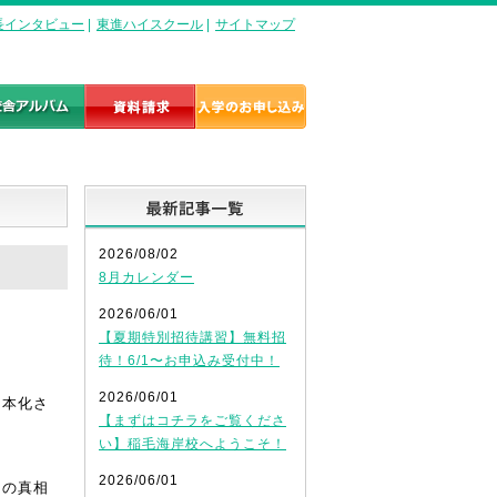
長インタビュー
|
東進ハイスクール
|
サイトマップ
最新記事一覧
2026/08/02
8月カレンダー
2026/06/01
【夏期特別招待講習】無料招
待！6/1〜お申込み受付中！
2026/06/01
を本化さ
【まずはコチラをご覧くださ
い】稲毛海岸校へようこそ！
2026/06/01
その真相