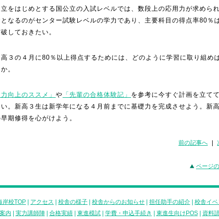
国立をはじめとする国公立の入試レベルでは、数段上の応用力が求めら
礎となるのがセンター試験レベルの学力であり、主要科目の得点率80％
突破しておきたい。
、高３の４月に80％以上得点するためには、どのように学習に取り組め
うか。
礎力向上のススメ」
や
「先輩の合格体験記」
を参考に今すぐ計画を立て
しい。新高３生は新学年になる４月前までに基礎力を完成させよう。新
の早期修得を心がけよう。
前の記事へ
|
ページ
岸校TOP
|
アクセス
|
校舎の様子
|
校舎からのお知らせ
|
担任助手の紹介
|
校舎イベ
案内
|
実力講師陣
|
合格実績
|
東進模試
|
学費・申込手続き
|
東進生向けPOS
|
資料