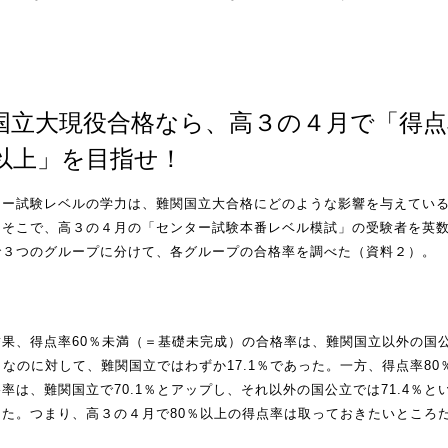
。
国立大現役合格なら、高３の４月で「得点
％以上」を目指せ！
ター試験レベルの学力は、難関国立大合格にどのような影響を与えてい
。そこで、高３の４月の「センター試験本番レベル模試」の受験者を英
で３つのグループに分けて、各グループの合格率を調べた（資料２）。
結果、得点率60％未満（＝基礎未完成）の合格率は、難関国立以外の国
1％なのに対して、難関国立ではわずか17.1％であった。一方、得点率80
率は、難関国立で70.1％とアップし、それ以外の国公立では71.4％と
った。つまり、高３の４月で80％以上の得点率は取っておきたいところ