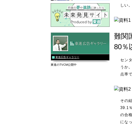
しい
難関
80
東進広告ギャラリー
セン
東進のTVCM公開中
うか
点率
その
39.
の合格
にな