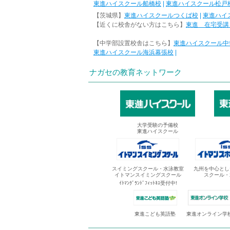
東進ハイスクール船橋校
|
東進ハイスクール松戸
【茨城県】
東進ハイスクールつくば校
|
東進ハイ
【近くに校舎がない方はこちら】
東進 在宅受講
【中学部設置校舎はこちら】
東進ハイスクール中
東進ハイスクール海浜幕張校
|
ナガセの教育ネットワーク
大学受験の予備校
東進ハイスクール
スイミングスクール・水泳教室
九州を中心とし
イトマンスイミングスクール
スクール・
ｲﾄﾏﾝｸﾞﾗﾝﾄﾞﾌｨｯﾄﾈｽ受付中!
東進オンライン学
東進こども英語塾