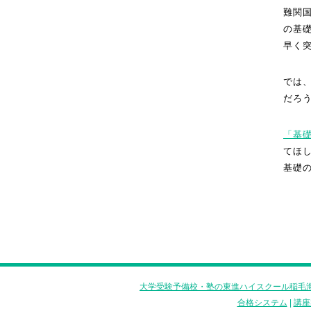
難関
の基
早く
では
だろ
「基
てほ
基礎
大学受験予備校・塾の東進ハイスクール稲毛海
合格システム
|
講座