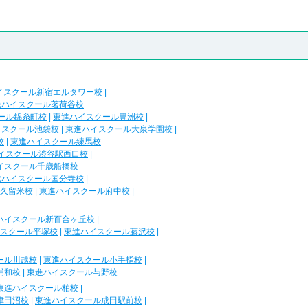
イスクール新宿エルタワー校
|
進ハイスクール茗荷谷校
ール錦糸町校
|
東進ハイスクール豊洲校
|
イスクール池袋校
|
東進ハイスクール大泉学園校
|
校
|
東進ハイスクール練馬校
イスクール渋谷駅西口校
|
イスクール千歳船橋校
進ハイスクール国分寺校
|
久留米校
|
東進ハイスクール府中校
|
ハイスクール新百合ヶ丘校
|
スクール平塚校
|
東進ハイスクール藤沢校
|
ール川越校
|
東進ハイスクール小手指校
|
浦和校
|
東進ハイスクール与野校
東進ハイスクール柏校
|
津田沼校
|
東進ハイスクール成田駅前校
|