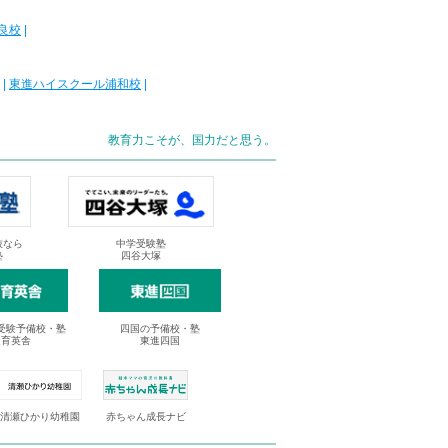
良校
|
|
東進ハイスクール浦和校
|
教育力こそが、国力だと思う。
抜なら
中学受験塾
塾
四谷大塚
受験予備校・塾
四国の予備校・塾
進育英舎
東進四国
清瀬ひかり幼稚園
赤ちゃん成長ナビ