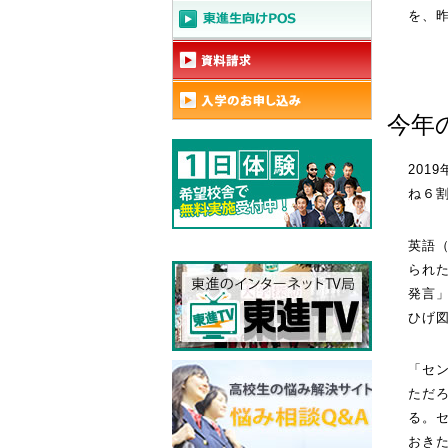
を、
今年
20
ね６
英語
られ
発言
ひげ
「セ
ただ
る。
おき