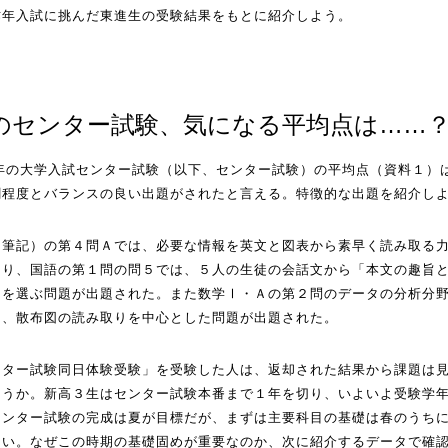
昨年入試に挑んだ東進生の受験結果をもとに紹介しよう。
のセンター試験、気になる平均点は……
19年の大学入試センター試験（以下、センター試験）の平均点（資料１）
割程度とバランスの良い出題がされたと言える。特徴的な出題を紹介し
（筆記）の第４問Ａでは、必要な情報を英文と図表から素早く読み取る
たり、国語の第１問の問５では、５人の生徒の会話文から「本文の趣旨
」を選ぶ問題が出題された。また数学Ⅰ・Ａの第２問のデータの分析分
図、散布図の読み取りを中心とした問題が出題された。
ンター試験同日体験受験」を受験した人は、返却された結果から課題は
ろうか。新高３生はセンター試験本番まで１年を切り、いよいよ受験学
センター試験の完成は夏が目標だが、まずは主要科目の基礎は春のうち
たい。なぜこの時期の基礎固めが重要なのか、次に紹介するデータで確