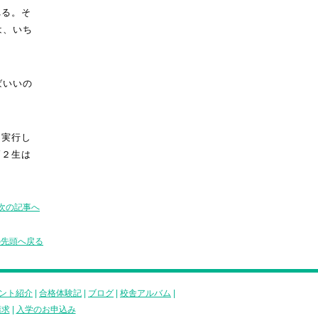
れる。そ
は、いち
ばいいの
て実行し
高２生は
次の記事へ
の先頭へ戻る
ント紹介
|
合格体験記
|
ブログ
|
校舎アルバム
|
請求
|
入学のお申込み