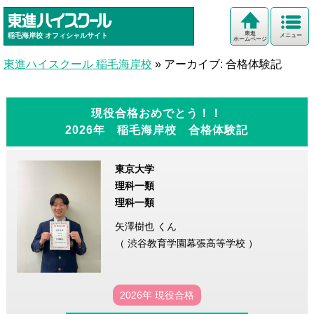
東進
稲毛海岸校
オフィシャルサイト
メニュー
ホームページ
東進ハイスクール 稲毛海岸校
»
アーカイブ: 合格体験記
現役合格おめでとう！！
2026年 稲毛海岸校 合格体験記
東京大学
理科一類
理科一類
矢澤樹也 くん
（ 渋谷教育学園幕張高等学校 ）
2026年 現役合格