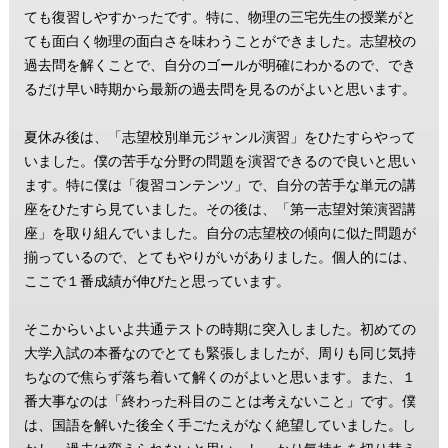
ても復習しやすかったです。特に、物理の三宅先生の授業がと
ても面白く物理の面白さを味わうことができました。志望校の
過去問を解くことで、自分のゴールが明確にわかるので、でき
るだけ早い時期から最新の過去問を見るのがよいと思います。
夏休み後は、「志望校別単元ジャンル演習」をひたすらやって
いました。僕の苦手な分野の問題を演習できるので良いと思い
ます。特に僕は「復習コンテンツ」で、自分の苦手な単元の講
座をひたすら見ていました。その後は、「第一志望対策演習講
座」を取り組んでいました。自分の志望校の傾向に似た問題が
揃っているので、とてもやりがいがありました。個人的には、
ここで１番成績が伸びたと思っています。
そこからいよいよ共通テストの時期に突入しました。初めての
大学入試の本番なのでとても緊張しましたが、周りも同じ気持
ちなので焦らず落ち着いて解くのがよいと思います。また、１
番大事なのは「終わった科目のことは考えないこと」です。僕
は、国語を解いた後全く手ごたえがなく絶望していました。し