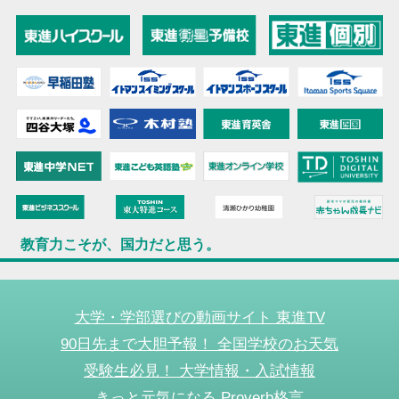
教育力こそが、国力だと思う。
大学・学部選びの動画サイト 東進TV
90日先まで大胆予報！ 全国学校のお天気
受験生必見！ 大学情報・入試情報
きっと元気になる Proverb格言