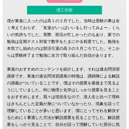
理工学部
僕が東進に入ったのは高１の２月でした。当時は受験の事は全
く考えておらず、「友達がいっぱいいるし行ってみよー」くら
いの気持ちでした。実際、部活が忙しかったのもあり、家での
勉強は定期テスト対策で数学をたまにやる程度でした。勉強を
本気でし始めたのは部活引退の高３の５月ごろでした。そこか
らは受験終了まで勉強に全力で取り組んだ自信があります。
東進のおすすめのコンテンツを紹介します。それは過去問演習
講座です。東進の過去問演習講座の特徴は、講師陣による解説
の講義がついていることです。僕はその授業を最後まで見るよ
うにしていました。特に物理と化学はしっかり授業を見ること
をおすすめします。我々は現役生なので、浪人生と比べて理科
はきちんとした定義が身についていなかったり、現象を誤って
理解していることが多いと思います。僕にとってそれを解決す
るために１番適した方法が解説授業を見ることでした。解説授
業をしっかり見ることで、自分が誤って理解していた部分に気